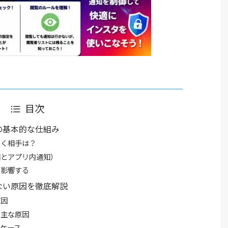
目次
の基本的な仕組み
届く相手は？
知とアプリ内通知）
が影響する
ない原因を徹底解説
原因
）主な原因
ケース