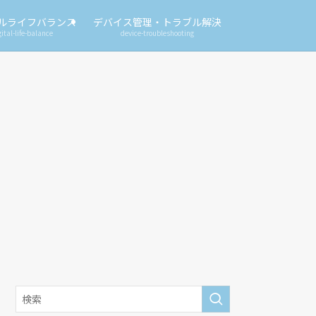
ルライフバランス
デバイス管理・トラブル解決
gital-life-balance
device-troubleshooting