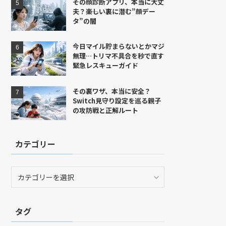
その顔診断アプリ、本当に大丈
夫？――楽しい裏に潜む”顔デー
タ”の闇
今日マイル貯まらないとかマジ
無理…トリマ不具合を秒で直す
緊急レスキューガイド
その裏ワザ、本当に安全？
Switch見守り設定を巡る親子
の攻防戦と正解ルート
カテゴリー
カ
テ
ゴ
リ
タグ
ー