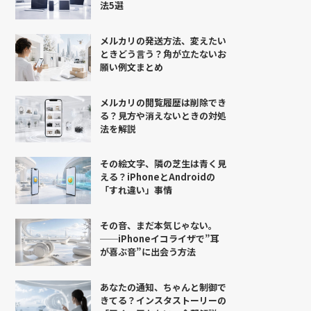
法5選
メルカリの発送方法、変えたい
ときどう言う？角が立たないお
願い例文まとめ
メルカリの閲覧履歴は削除でき
る？見方や消えないときの対処
法を解説
その絵文字、隣の芝生は青く見
える？iPhoneとAndroidの
「すれ違い」事情
その音、まだ本気じゃない。
──iPhoneイコライザで”耳
が喜ぶ音”に出会う方法
あなたの通知、ちゃんと制御で
きてる？インスタストーリーの