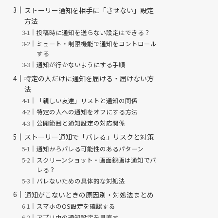
ストーリー通知を相手に「させない」設定
方法
投稿時に通知を送らない設定はできる？
ミュート・制限機能で通知をコントロール
する
通知が行かないようにする手順
特定の人だけに通知を届ける・届けない方
法
「親しい友達」リストと通知の関係
特定の人への通知をオフにする方法
公開範囲と通知設定の対応関係
ストーリー通知で「バレる」リスクと対策
通知からバレる可能性のあるパターン
スクリーンショット・画面録画は通知でバ
レる？
バレないための具体的な対処法
通知がこないときの原因別・対処法まとめ
スマホのOS設定を確認する
アプリ内の通知設定を見直す