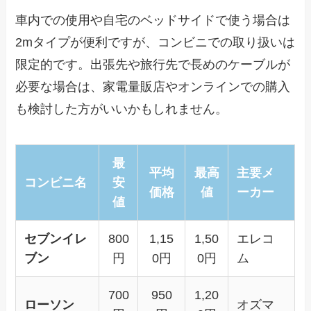
車内での使用や自宅のベッドサイドで使う場合は
2mタイプが便利ですが、コンビニでの取り扱いは
限定的です。出張先や旅行先で長めのケーブルが
必要な場合は、家電量販店やオンラインでの購入
も検討した方がいいかもしれません。
最
平均
最高
主要メ
コンビニ名
安
価格
値
ーカー
値
セブンイレ
800
1,15
1,50
エレコ
ブン
円
0円
0円
ム
700
950
1,20
ローソン
オズマ