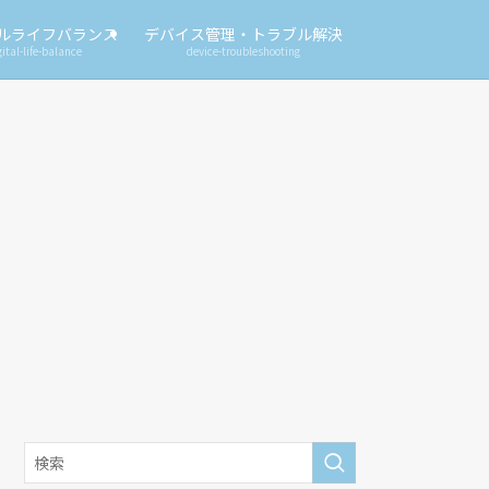
ルライフバランス
デバイス管理・トラブル解決
gital-life-balance
device-troubleshooting