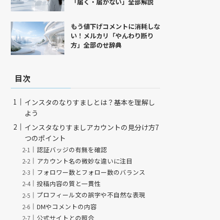
「届く・届かない」全部解説
もう値下げコメントに消耗しな
い！メルカリ「やんわり断り
方」全部のせ辞典
目次
インスタのなりすましとは？基本を理解し
よう
インスタなりすましアカウントの見分け方7
つのポイント
認証バッジの有無を確認
アカウント名の微妙な違いに注目
フォロワー数とフォロー数のバランス
投稿内容の質と一貫性
プロフィール文の誤字や不自然な表現
DMやコメントの内容
公式サイトとの照合