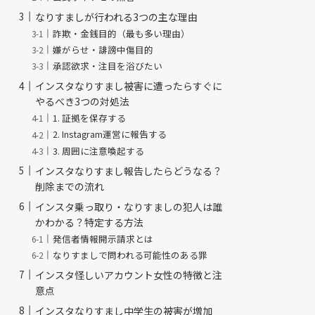
なりすましが行われる3つの主な理由
詐欺・金銭目的（最も多い理由）
嫌がらせ・誹謗中傷目的
承認欲求・注目を浴びたい
インスタなりすまし被害に遭ったらすぐに
やるべき3つの対処法
1. 証拠を保存する
2. Instagram運営に報告する
3. 周囲に注意喚起する
インスタなりすまし報告したらどうなる？
削除までの流れ
インスタ乗っ取り・なりすましの犯人は誰
かわかる？特定する方法
発信者情報開示請求とは
なりすましで問われる可能性のある罪
インスタ怪しいアカウント女性の特徴と注
意点
インスタなりすまし中学生の被害が増加