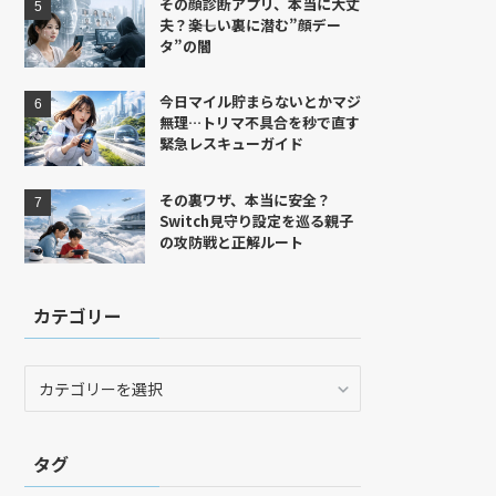
その顔診断アプリ、本当に大丈
夫？――楽しい裏に潜む”顔デー
タ”の闇
今日マイル貯まらないとかマジ
無理…トリマ不具合を秒で直す
緊急レスキューガイド
その裏ワザ、本当に安全？
Switch見守り設定を巡る親子
の攻防戦と正解ルート
カテゴリー
カ
テ
ゴ
リ
タグ
ー