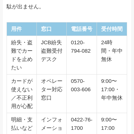
駄が出ません。
用件
窓口
電話番号
受付時間
紛失・盗
JCB紛失
0120-
24時
難でカー
盗難受付
794-082
間・年中
ドを止め
デスク
無休
たい
カードが
オペレー
0570-
9:00〜
使えない
ター対応
003-606
17:00・
／不正利
窓口
年中無休
用が心配
明細・支
インフォ
0422-76-
9:00〜
払いなど
メーショ
1700
17:00