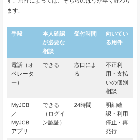
す。用件によっては、そちらのほうが早く終わり
ます。
手段
本人確認
受付時間
向いてい
が必要な
る用件
相談
電話（オ
できる
窓口によ
不正利
ペレータ
る
用・支払
ー）
いの個別
相談
MyJCB
できる
24時間
明細確
／
（ログイ
認・利用
MyJCB
ン認証）
停止・再
アプリ
発行