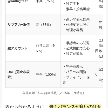
@null/@test
中高（75%）
・事前
・設定不要
・検索
・素早く投稿可能
・高い非表示効果
・サブ
サブアカ+返信
高（85%）
・仕様変更に強い
・切り
・管理が容易
・全投
・承認者のみ閲覧
非常に高（9
・新規
鍵アカウント
・公式機能で安心
5%）
困難
・設定が簡単
・拡散
・完全非表示
・記録
DM（完全非表
・相手のみ閲覧
完全（100%）
い
示）
・プライバシー保
・自分
護
各非表示方法の詳細比較（2025年12月時点）
表から分かるように、
最もバランスが良いのはサ