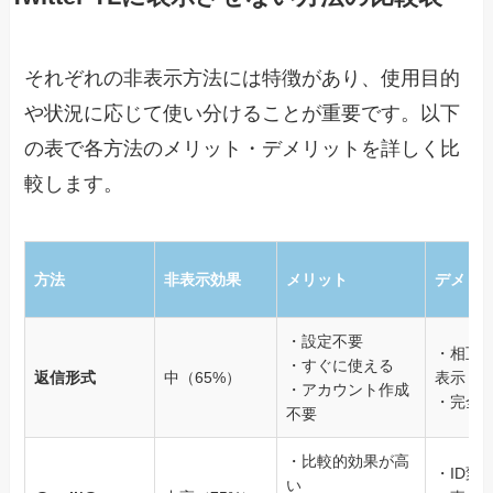
それぞれの非表示方法には特徴があり、使用目的
や状況に応じて使い分けることが重要です。以下
の表で各方法のメリット・デメリットを詳しく比
較します。
方法
非表示効果
メリット
デメリ
・設定不要
・相互
・すぐに使える
返信形式
中（65%）
表示
・アカウント作成
・完全
不要
・比較的効果が高
・ID変
い