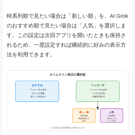
時系列順で見たい場合は「新しい順」を、AI Grok
のおすすめ順で見たい場合は「人気」を選択しま
す。この設定は次回アプリを開いたときも保持さ
れるため、一度設定すれば継続的に好みの表示方
法を利用できます。
タイムライン表示の選択肢
おすすめ
フォロー中
・フォロー外も表示
・フォローのみ表示
・AIによる推薦
・2つの並び順
・新しい発見向き
・情報管理向き
新しい順
人気
時系列順
AI推薦順
最新投稿から
Grokによる
表示
ランク付け
※ 設定は次回起動時も保持されます