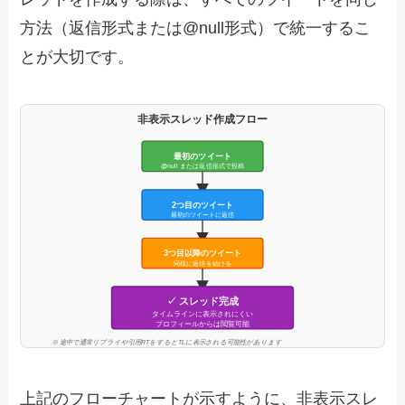
方法（返信形式または@null形式）で統一するこ
とが大切です。
非表示スレッド作成フロー
最初のツイート
@null または返信形式で投稿
2つ目のツイート
最初のツイートに返信
3つ目以降のツイート
同様に返信を続ける
✓ スレッド完成
タイムラインに表示されにくい
プロフィールからは閲覧可能
※ 途中で通常リプライや引用RTをするとTLに表示される可能性があります
上記のフローチャートが示すように、非表示スレ