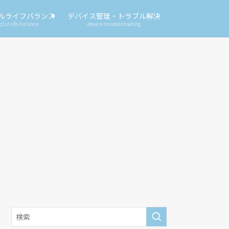
ルライフバランス
デバイス管理・トラブル解決
gital-life-balance
device-troubleshooting