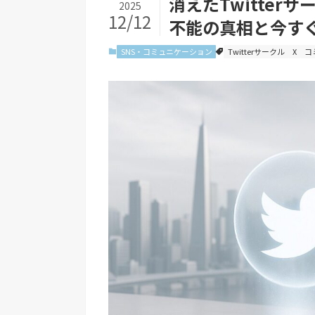
消えたTwitte
2025
12/12
不能の真相と今す
SNS・コミュニケーション
Twitterサークル
X
コ