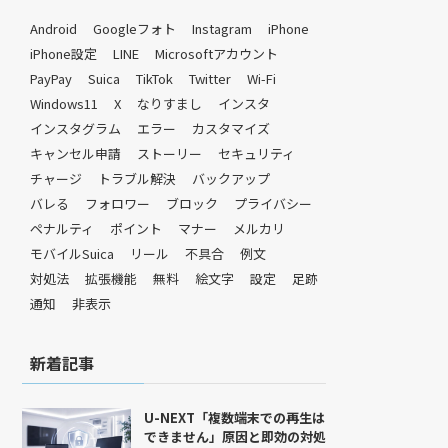
Android
Googleフォト
Instagram
iPhone
iPhone設定
LINE
Microsoftアカウント
PayPay
Suica
TikTok
Twitter
Wi-Fi
Windows11
X
なりすまし
インスタ
インスタグラム
エラー
カスタマイズ
キャンセル申請
ストーリー
セキュリティ
チャージ
トラブル解決
バックアップ
バレる
フォロワー
ブロック
プライバシー
ペナルティ
ポイント
マナー
メルカリ
モバイルSuica
リール
不具合
例文
対処法
拡張機能
無料
絵文字
設定
足跡
通知
非表示
新着記事
U-NEXT「複数端末での再生は
できません」原因と即効の対処