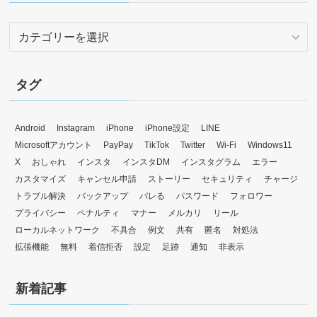
カ
テ
ゴ
リ
タグ
ー
Android
Instagram
iPhone
iPhone設定
LINE
Microsoftアカウント
PayPay
TikTok
Twitter
Wi-Fi
Windows11
X
おしゃれ
インスタ
インスタDM
インスタグラム
エラー
カスタマイズ
キャンセル申請
ストーリー
セキュリティ
チャージ
トラブル解決
バックアップ
バレる
パスワード
フォロワー
プライバシー
ペナルティ
マナー
メルカリ
リール
ローカルネットワーク
不具合
例文
共有
匿名
対処法
拡張機能
無料
着信拒否
設定
足跡
通知
非表示
新着記事