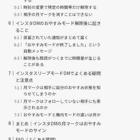
時刻の変更で特定の時間帯だけ解除する
相手の月マークを消すことはできない
インスタDMのおやすみモード解除後に起き
ること
保留されていた通知がまとめて届く
「おやすみモードが終了しました」という
自動メッセージ
解除後も既読がつくまでに時間差が生じる
ことがある
インスタスリープモードDMでよくある疑問
と注意点
月マークは相手に自分のおやすみ状態を知
らせてしまうのか
月マークはフォローしていない相手にも表
示されるのか
おやすみモードと機内モードの違いは何か
まとめ｜インスタDMの月マークはおやすみ
モードのサイン
FAQ（よくある質問）