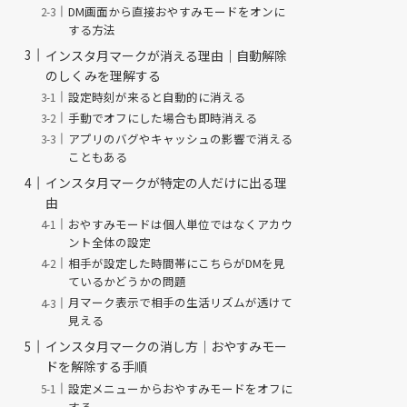
DM画面から直接おやすみモードをオンに
する方法
インスタ月マークが消える理由｜自動解除
のしくみを理解する
設定時刻が来ると自動的に消える
手動でオフにした場合も即時消える
アプリのバグやキャッシュの影響で消える
こともある
インスタ月マークが特定の人だけに出る理
由
おやすみモードは個人単位ではなくアカウ
ント全体の設定
相手が設定した時間帯にこちらがDMを見
ているかどうかの問題
月マーク表示で相手の生活リズムが透けて
見える
インスタ月マークの消し方｜おやすみモー
ドを解除する手順
設定メニューからおやすみモードをオフに
する