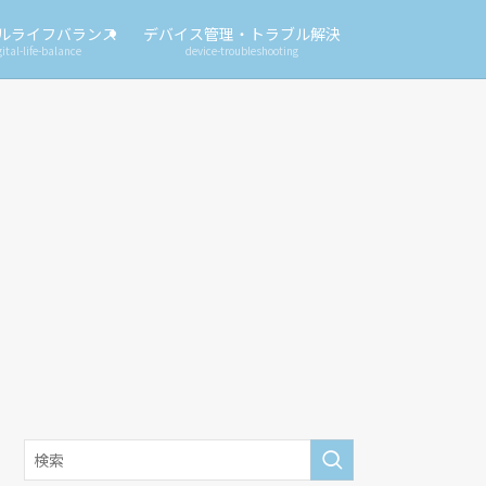
ルライフバランス
デバイス管理・トラブル解決
gital-life-balance
device-troubleshooting