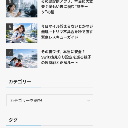
その顔診断アプリ、本当に大丈
夫？――楽しい裏に潜む”顔デー
タ”の闇
今日マイル貯まらないとかマジ
無理…トリマ不具合を秒で直す
緊急レスキューガイド
その裏ワザ、本当に安全？
Switch見守り設定を巡る親子
の攻防戦と正解ルート
カテゴリー
カ
テ
ゴ
リ
タグ
ー