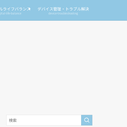
ルライフバランス
デバイス管理・トラブル解決
gital-life-balance
device-troubleshooting