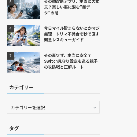
その顔診断アプリ、本当に大丈
夫？――楽しい裏に潜む”顔デー
タ”の闇
今日マイル貯まらないとかマジ
無理…トリマ不具合を秒で直す
緊急レスキューガイド
その裏ワザ、本当に安全？
Switch見守り設定を巡る親子
の攻防戦と正解ルート
カテゴリー
カ
テ
ゴ
リ
タグ
ー